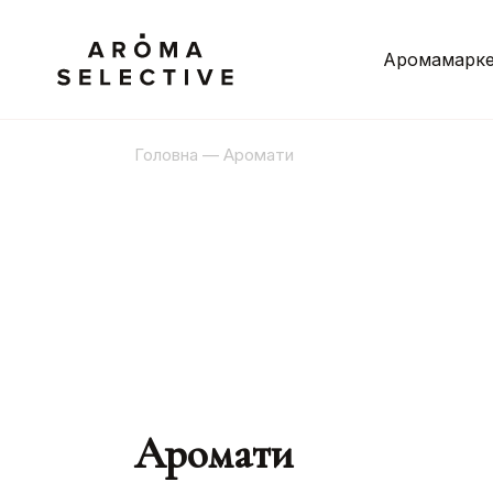
Аромамарке
Головна
—
Аромати
Аромати