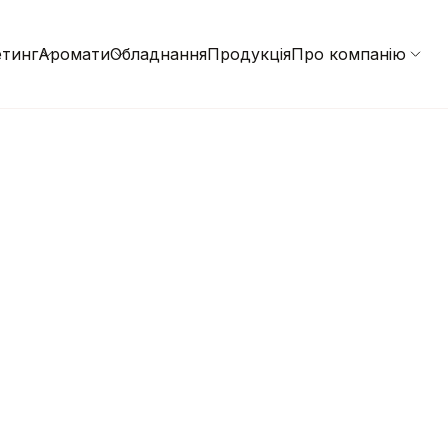
тинг
Аромати
Обладнання
Продукція
Про компанію