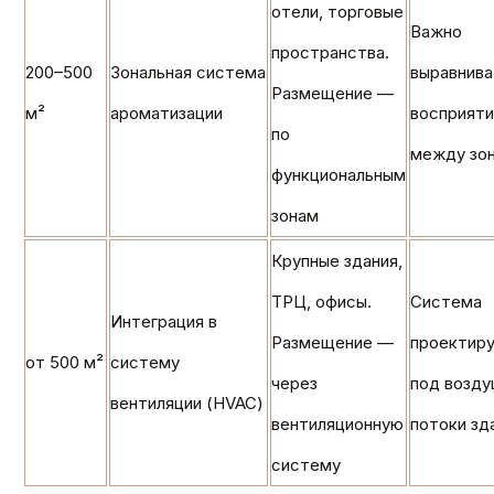
отели, торговые
Важно
пространства.
200–500
Зональная система
выравнива
Размещение —
м²
ароматизации
восприят
по
между зо
функциональным
зонам
Крупные здания,
ТРЦ, офисы.
Система
Интеграция в
Размещение —
проектир
от 500 м²
систему
через
под возд
вентиляции (HVAC)
вентиляционную
потоки зд
систему