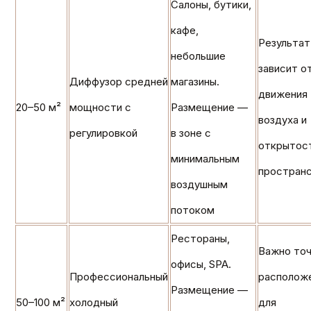
Салоны, бутики,
кафе,
Результат
небольшие
зависит о
Диффузор средней
магазины.
движения
20–50 м²
мощности с
Размещение —
воздуха и
регулировкой
в зоне с
открытос
минимальным
простран
воздушным
потоком
Рестораны,
Важно то
офисы, SPA.
Профессиональный
располож
Размещение —
50–100 м²
холодный
для