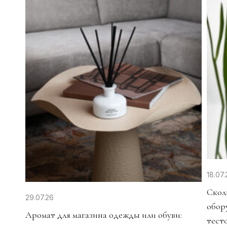
18.07.
Скол
29.07.26
обор
Аромат для магазина одежды или обуви:
тест