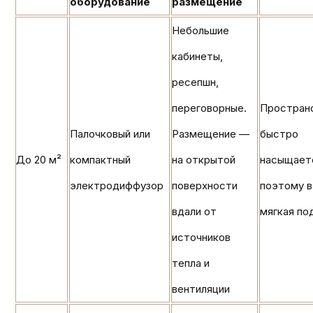
оборудование
размещение
Небольшие
кабинеты,
ресепшн,
переговорные.
Простран
Палочковый или
Размещение —
быстро
До 20 м²
компактный
на открытой
насыщает
электродиффузор
поверхности
поэтому 
вдали от
мягкая по
источников
тепла и
вентиляции