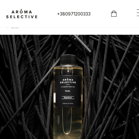
+380971200333
Блог