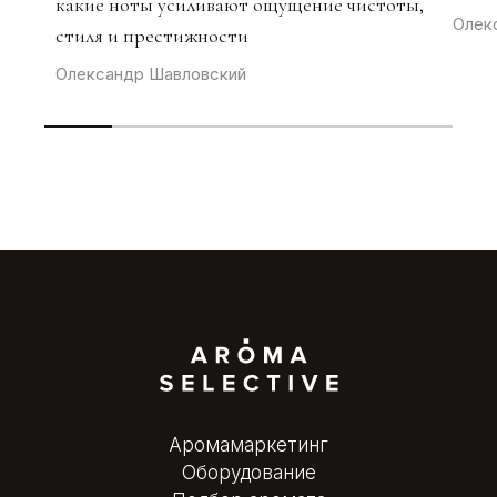
какие ноты усиливают ощущение чистоты,
Олек
стиля и престижности
Олександр Шавловский
Аромамаркетинг
Оборудование