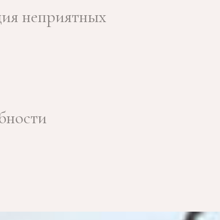
ция неприятных
бности