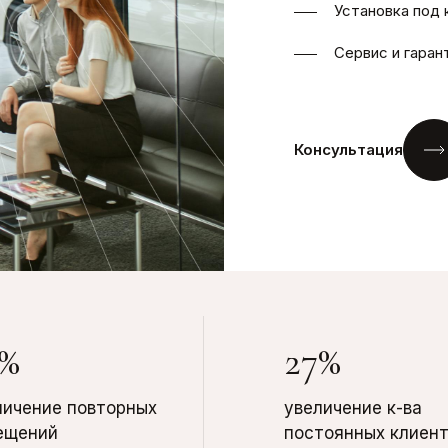
Установка под 
Сервис и гаран
Консультация
0%
27%
личение повторных
увеличение к-ва
ещений
постоянных клиен