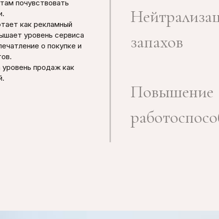
нтам почувствовать
Нейтрализа
и.
отает как рекламный
вышает уровень сервиса
запахов
печатление о покупке и
ов.
 уровень продаж как
й.
Повышение
работоспосо