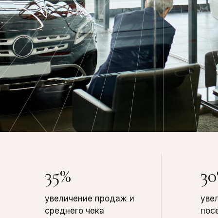
35%
3
увеличение продаж и
уве
среднего чека
пос