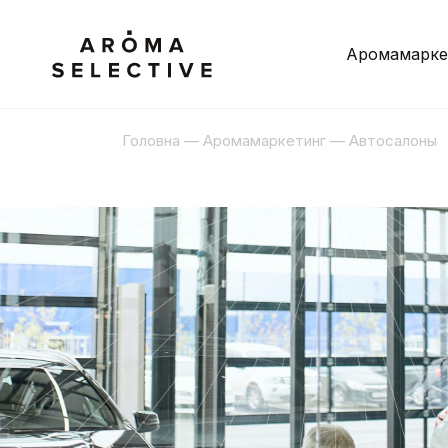
Аромамарке
Головна
—
Аромамаркетинг
—
Автосалоны