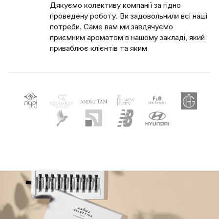
Дякуємо колективу компанії за гідно
проведену роботу. Ви задовольнили всі наші
потреби. Саме вам ми завдячуємо
приємним ароматом в нашому закладі, який
приваблює клієнтів та яким
насолоджується персонал.
Рекомендуємо усім, бо це дійсно
професійно!
Читать дальше