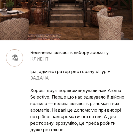
Величезна кількість вибору аромату
КЛИЕНТ
Іра, адміністратор ресторану «Пурі»
ЗАДАЧА
Хороші друзі порекомендували нам Aroma
Selective. Перше що нас здивувало й дійсно
вразило — велика кількість різноманітних
ароматів. Надалі це допомогло при виборі
потрібної нам ароматичної нотки. А для
ресторану, зрозуміло, це треба робити
дуже ретельно.