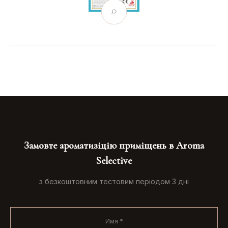
<
Замовте ароматизіцію приміщень в Aroma
Selective
з безкоштовним тестовим періодом 3 дні