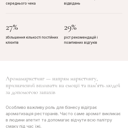
середнього чека
відвідань
27%
29%
збільшення кількості постійних
ріст рекомендацій і
клієнтів
позитивних відгуків
Аромамаркетинг — напрям маркетингу,
призначений впливати на емоції та пам’ять людей
за допомогою запахів
Особливо важливу роль для
бізнесу
відіграє
ароматизація ресторанів
. Часто саме аромат викликає
в людини
апетит
та допомагає відчути всю палітру
смаку під час їжі.