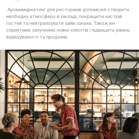
Аромамаркетинг для ресторанів
допоможе створити
необхідну
атмосферу
в закладі, покращити настрій
гостей та нейтралізувати зайві запахи. Також він
сприятиме залученню нових клієнтів і підвищить рівень
відвідуваності
та
продаж
ів.