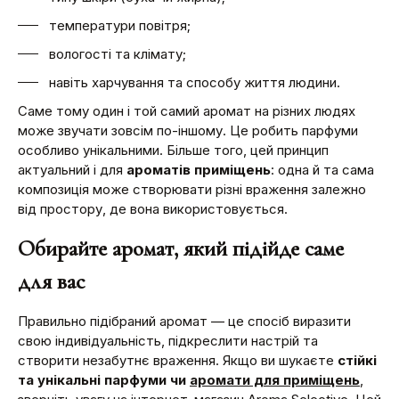
температури повітря;
вологості та клімату;
навіть харчування та способу життя людини.
Саме тому один і той самий аромат на різних людях
може звучати зовсім по-іншому. Це робить парфуми
особливо унікальними. Більше того, цей принцип
актуальний і для
ароматів приміщень
: одна й та сама
композиція може створювати різні враження залежно
від простору, де вона використовується.
Обирайте аромат, який підійде саме
для вас
Правильно підібраний аромат — це спосіб виразити
свою індивідуальність, підкреслити настрій та
створити незабутнє враження. Якщо ви шукаєте
стійкі
та унікальні парфуми чи
аромати для приміщень
,