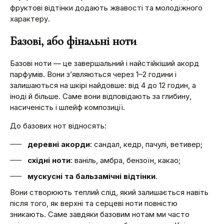
фруктові відтінки додають жвавості та молодіжного
характеру.
Базові, або фінальні ноти
Базові ноти — це завершальний і найстійкіший акорд
парфумів. Вони з’являються через 1–2 години і
залишаються на шкірі найдовше: від 4 до 12 годин, а
іноді й більше. Саме вони відповідають за глибину,
насиченість і шлейф композиції.
До базових нот відносять:
деревні акорди
: сандал, кедр, пачулі, ветивер;
східні ноти
: ваніль, амбра, бензоїн, какао;
мускусні та бальзамічні відтінки
.
Вони створюють теплий слід, який залишається навіть
після того, як верхні та серцеві ноти повністю
зникають. Саме завдяки базовим нотам ми часто