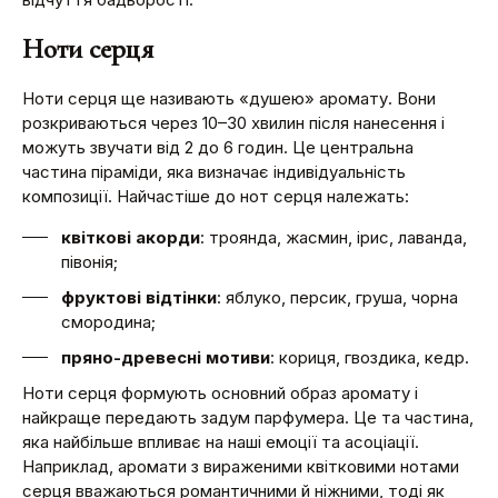
Ноти серця
Ноти серця ще називають «душею» аромату. Вони
розкриваються через 10–30 хвилин після нанесення і
можуть звучати від 2 до 6 годин. Це центральна
частина піраміди, яка визначає індивідуальність
композиції. Найчастіше до нот серця належать:
квіткові акорди
: троянда, жасмин, ірис, лаванда,
півонія;
фруктові відтінки
: яблуко, персик, груша, чорна
смородина;
пряно-древесні мотиви
: кориця, гвоздика, кедр.
Ноти серця формують основний образ аромату і
найкраще передають задум парфумера. Це та частина,
яка найбільше впливає на наші емоції та асоціації.
Наприклад, аромати з вираженими квітковими нотами
серця вважаються романтичними й ніжними, тоді як