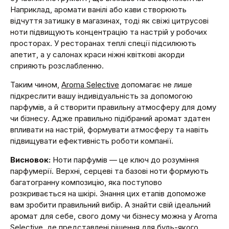
Наприклад, аромати ванілі або кави створюють
відчуття затишку в магазинах, тоді як свіжі цитрусові
ноти підвищують концентрацію та настрій у робочих
просторах. У ресторанах теплі спеції підсилюють
апетит, а у салонах краси ніжні квіткові акорди
сприяють розслабленню.
Таким чином,
Aroma Selective
допомагає не лише
підкреслити вашу індивідуальність за допомогою
парфумів, а й створити правильну атмосферу для дому
чи бізнесу. Адже правильно підібраний аромат здатен
впливати на настрій, формувати атмосферу та навіть
підвищувати ефективність роботи компанії.
Висновок:
Ноти парфумів — це ключ до розуміння
парфумерії. Верхні, серцеві та базові ноти формують
багатогранну композицію, яка поступово
розкривається на шкірі. Знання цих етапів допоможе
вам зробити правильний вибір. А знайти свій ідеальний
аромат для себе, свого дому чи бізнесу можна у Aroma
Selective, де представлені рішення для будь-якого