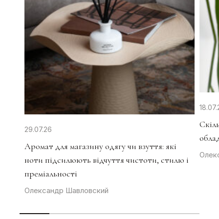
18.07.
Скіл
29.07.26
облад
Аромат для магазину одягу чи взуття: які
Олек
ноти підсилюють відчуття чистоти, стилю і
преміальності
Олександр Шавловский