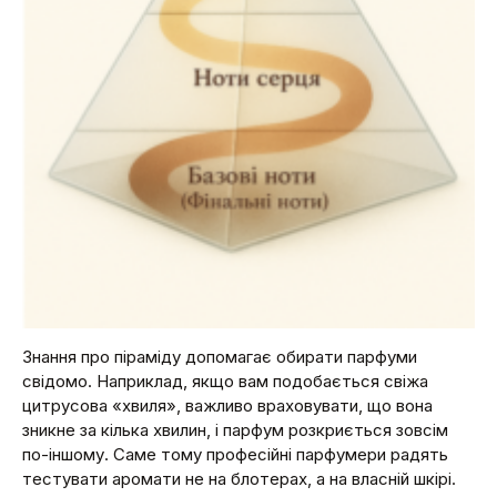
Знання про піраміду допомагає обирати парфуми
свідомо. Наприклад, якщо вам подобається свіжа
цитрусова «хвиля», важливо враховувати, що вона
зникне за кілька хвилин, і парфум розкриється зовсім
по-іншому. Саме тому професійні парфумери радять
тестувати аромати не на блотерах, а на власній шкірі.