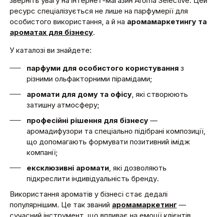
зверніть увагу на інтернет-магазин Aroma Selective. Цей
ресурс спеціалізується не лише на парфумерії для
особистого використання, а й на
аромамаркетингу та
ароматах для бізнесу
.
У каталозі ви знайдете:
парфуми для особистого користування
з
різними ольфакторними пірамідами;
аромати для дому та офісу
, які створюють
затишну атмосферу;
професійні рішення для бізнесу
—
аромадифузори та спеціально підібрані композиції,
що допомагають формувати позитивний імідж
компанії;
ексклюзивні аромати
, які дозволяють
підкреслити індивідуальність бренду.
Використання ароматів у бізнесі стає дедалі
популярнішим. Це так званий
аромамаркетинг
—
сучасний інструмент, що впливає на емоції клієнтів.