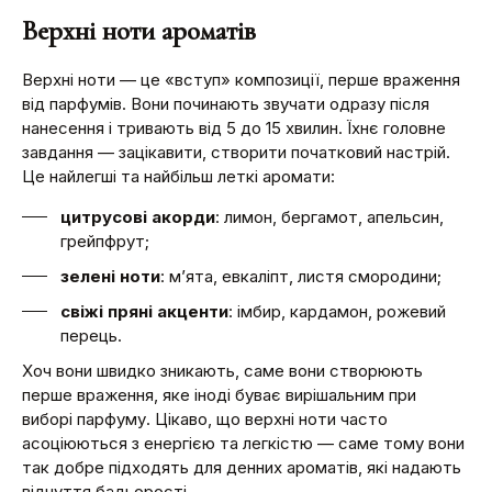
Верхні ноти ароматів
Верхні ноти — це «вступ» композиції, перше враження
від парфумів. Вони починають звучати одразу після
нанесення і тривають від 5 до 15 хвилин. Їхнє головне
завдання — зацікавити, створити початковий настрій.
Це найлегші та найбільш леткі аромати:
цитрусові акорди
: лимон, бергамот, апельсин,
грейпфрут;
зелені ноти
: м’ята, евкаліпт, листя смородини;
свіжі пряні акценти
: імбир, кардамон, рожевий
перець.
Хоч вони швидко зникають, саме вони створюють
перше враження, яке іноді буває вирішальним при
виборі парфуму. Цікаво, що верхні ноти часто
асоціюються з енергією та легкістю — саме тому вони
так добре підходять для денних ароматів, які надають
відчуття бадьорості.