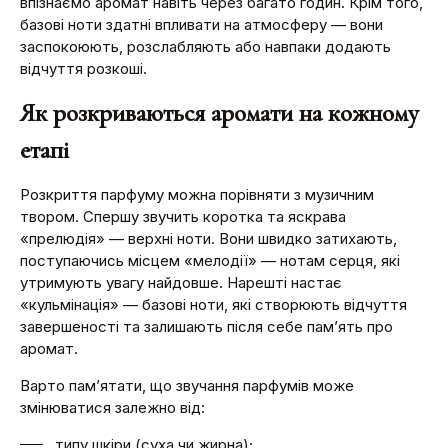
впізнаємо аромат навіть через багато годин. Крім того,
базові ноти здатні впливати на атмосферу — вони
заспокоюють, розслабляють або навпаки додають
відчуття розкоші.
Як розкриваються аромати на кожному
етапі
Розкриття парфуму можна порівняти з музичним
твором. Спершу звучить коротка та яскрава
«прелюдія» — верхні ноти. Вони швидко затихають,
поступаючись місцем «мелодії» — нотам серця, які
утримують увагу найдовше. Нарешті настає
«кульмінація» — базові ноти, які створюють відчуття
завершеності та залишають після себе пам’ять про
аромат.
Варто пам’ятати, що звучання парфумів може
змінюватися залежно від:
типу шкіри (суха чи жирна);