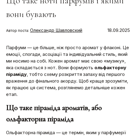
Що таке ноти парфумів і якими
вони бувають
Олександр Шавловский
18.09.2025
Автор поста:
Парфуми — це більше, ніж просто аромат у флаконі. Це
емоції, спогади, асоціації та індивідуальний стиль, який
ми носимо на собі. Кожен аромат має свою «музику»,
яка складається з нот. Вони формують
ольфакторну
піраміду
, тобто схему розкриття запаху від першого
враження до фінального акорду. Щоб краще зрозуміти,
як працює ця система, розглянемо детальніше кожен
етап.
Що таке піраміда ароматів, або
ольфакторна піраміда
Ольфакторна піраміда — це термін, яким у парфумерії